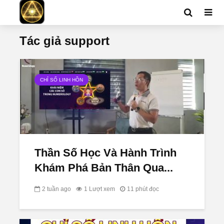
Tác giả support
CHỈ SỐ LINH HỒN
Thần Số Học Và Hành Trình
Khám Phá Bản Thân Qua...
2 tuần ago
1 Lượt xem
11 phút đọc