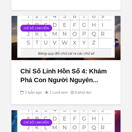
CHỈ SỐ LINH HỒN
Chỉ Số Linh Hồn Số 4: Khám
Phá Con Người Nguyên...
3 tuần ago
2 Lượt xem
8 phút đọc
CHỈ SỐ LINH HỒN