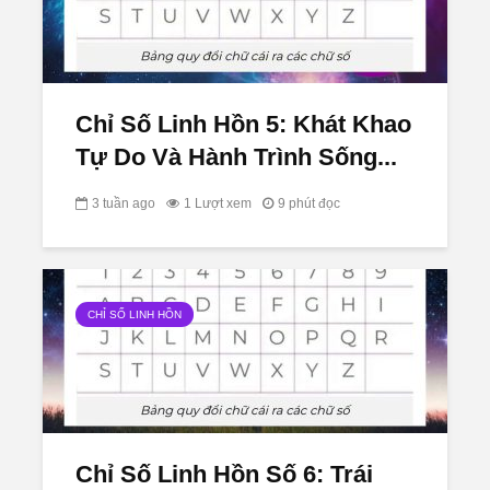
Chỉ Số Linh Hồn 5: Khát Khao
Tự Do Và Hành Trình Sống...
3 tuần ago
1 Lượt xem
9 phút đọc
CHỈ SỐ LINH HỒN
Chỉ Số Linh Hồn Số 6: Trái