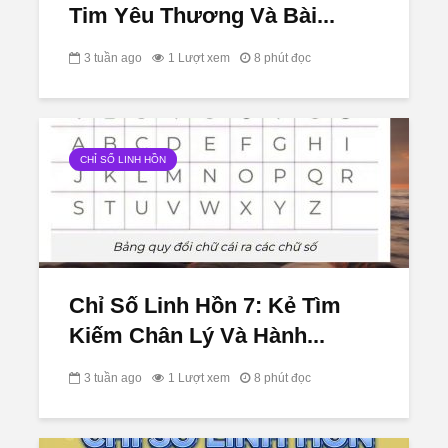
Tim Yêu Thương Và Bài...
3 tuần ago
1 Lượt xem
8 phút đọc
CHỈ SỐ LINH HỒN
Chỉ Số Linh Hồn 7: Kẻ Tìm
Kiếm Chân Lý Và Hành...
3 tuần ago
1 Lượt xem
8 phút đọc