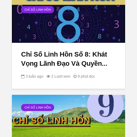
CHỈ SỐ LINH HỒN
Chỉ Số Linh Hồn Số 8: Khát
Vọng Lãnh Đạo Và Quyền...
3 tuần ago
2 Lượt xem
9 phút đọc
CHỈ SỐ LINH HỒN