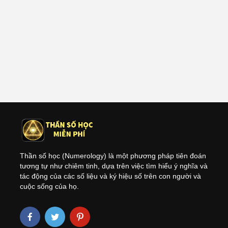
Bài Học Linh Hồn
Bản Đồ L
Trong Thần Số
Là Gì? C
Học: Vì Sao Bạn
Giải Mã 
Cứ Mãi Lặp Lại
Trình Tâ
Lỗi Lầm?
Của Bạn
Bạn có bao giờ
Bên Ngoà
Thần số học (Numerology) là một phương pháp tiên đoán
thấy mình bị hiểu
Chói, Bê
tương tự như chiêm tinh, dựa trên việc tìm hiểu ý nghĩa và
lầm? Kiểu như
Nhẹ Nhàn
tác động của các số liệu và ký hiệu số trên con người và
người ta bảo bạn
Số Nhân 
cuộc sống của họ.
lạnh lùng, khó
Lộ Điều 
gần, trong khi bạn
chỉ đang lặng lẽ
qua n sát và lắng
nghe thôi. Hoặc