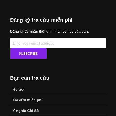
có những lúc bạn
cố tỏ ra mạnh mẽ,
cứng cỏi trước á
Đăng ký tra cứu miễn phí
Bạn đã bao giờ
nghe ai đó nói
Đăng ký để nhận thông tin thần số học của bạn.
mình lạnh lùng
quá, trong khi
thực ra bạn chỉ
đang trầm lặng
quan sát? Hay có
những lúc bạn tỏ
ra mạnh mẽ, cứng
cỏi trước ánh nhìn
Bạn cần tra cứu
của người khác,
nhưng bên trong
lại rất
Hỗ trợ
Tra cứu miễn phí
Ý nghĩa Chỉ Số