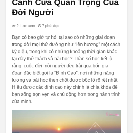
Cánh Cửa Quan Trọng Của
Đời Người
2 Lượt xem
7 phút đọc
Bạn có bao giờ tự hỏi tại sao có những giai đoạn
trong đời mọi thứ dường như “lên hương” một cách
Giải Mã Bản Thân
Khám Ph
kỳ diệu, trong khi có những khoảng thời gian khác
Qua Thần Số Học:
Cuộc Đời
lại đầy thử thách và bài học? Thần số học tiết lộ
Ngày Sinh Có Phải
Số Quan 
rằng, cuộc đời mỗi người đều trải qua bốn giai
Là Mật Mã Vũ Trụ
Nhất Tro
đoạn đặc biệt gọi là “Đỉnh Cao”, nơi những năng
Của Riêng Bạn?
Số Học M
Cần Biết
lượng và bài học then chốt được bộc lộ rõ rệt nhất.
Giải Mã Thần Số
Hiểu được các đỉnh cao này chính là chìa khóa để
Học: Hành Trình
Khám Ph
bạn sống trọn vẹn và chủ động hơn trong hành trình
Khám Phá Tính
Đỉnh Cao
của mình.
Cách Qua Lăng
Đời: Chì
Kính Con Số Chủ
Thần Số 
Đạo
Thay Đổi
Mệnh
Hành Trình Khám
Phá Bản Thân: