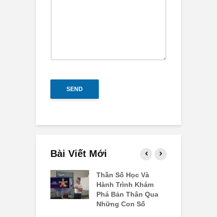
SEND
Bài Viết Mới
ố Linh Hồn Số
Thần Số Học Và
C
i Tim Yêu
Hành Trình Khám
3
g Và Bài Học
Phá Bản Thân Qua
Đ
Bằng Cuộc
Những Con Số
B