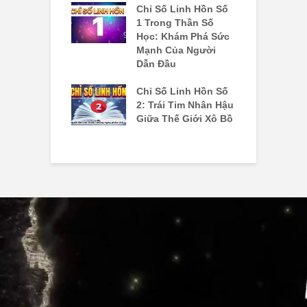
Chỉ Số Linh Hồn Số
C
ố Linh Hồn 7:
1 Trong Thần Số
4
m Kiếm Chân
Học: Khám Phá Sức
N
 Hành Trình
Mạnh Của Người
T
Phá Bản Thể
Dẫn Đầu
T
ố Linh Hồn Số
Chỉ Số Linh Hồn Số
C
át Vọng Lãnh
2: Trái Tim Nhân Hậu
K
à Quyền Lực
Giữa Thế Giới Xô Bồ
H
ái Tim
Đ