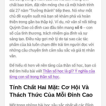
chất bao trùm, đặt nền móng cho cả một hành trình
dài 27 năm “Trưởng thành” tiếp theo. Nó như một
chủ đề xuyên suốt mà bạn sẽ khám phá và hoàn
thiện trong gần ba thập kỷ. Ví dụ, nữ văn sĩ nổi tiếng
Quỳnh Dao có đỉnh cao đầu tiên mang
số 6
– con
số của tình thương, trách nhiệm gia đình và sự
sáng tạo. Điều này gợi mở lý do tại sao các tác
phẩm của bà luôn chạm đến trái tim người đọc với
những câu chuyện tình cảm sâu sắc và giá trị nhân
văn.
Để hiểu rõ hơn về nền tảng của thần số học, bạn có
thể tìm hiểu bài viết
Thần số học là gì? Ý nghĩa của
từng con số trong thần số học
.
Tính Chất Hai Mặt: Cơ Hội Và
Thách Thức Của Mỗi Đỉnh Cao
Một trong những bài học sâu sắc nhất về các Đỉnh