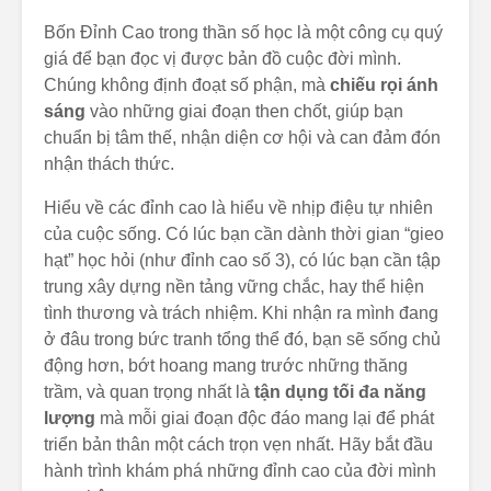
Bốn Đỉnh Cao trong thần số học là một công cụ quý
giá để bạn đọc vị được bản đồ cuộc đời mình.
Chúng không định đoạt số phận, mà
chiếu rọi ánh
sáng
vào những giai đoạn then chốt, giúp bạn
chuẩn bị tâm thế, nhận diện cơ hội và can đảm đón
nhận thách thức.
Hiểu về các đỉnh cao là hiểu về nhịp điệu tự nhiên
của cuộc sống. Có lúc bạn cần dành thời gian “gieo
hạt” học hỏi (như đỉnh cao số 3), có lúc bạn cần tập
trung xây dựng nền tảng vững chắc, hay thể hiện
tình thương và trách nhiệm. Khi nhận ra mình đang
ở đâu trong bức tranh tổng thể đó, bạn sẽ sống chủ
động hơn, bớt hoang mang trước những thăng
trầm, và quan trọng nhất là
tận dụng tối đa năng
lượng
mà mỗi giai đoạn độc đáo mang lại để phát
triển bản thân một cách trọn vẹn nhất. Hãy bắt đầu
hành trình khám phá những đỉnh cao của đời mình