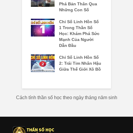
g Và Bài Học
Phá Bản Thân Qua
Đ
Bằng Cuộc
Những Con Số
B
Chỉ Số Linh Hồn Số
C
ố Linh Hồn 7:
1 Trong Thần Số
4
m Kiếm Chân
Học: Khám Phá Sức
N
 Hành Trình
Mạnh Của Người
T
Phá Bản Thể
Dẫn Đầu
T
ố Linh Hồn Số
Chỉ Số Linh Hồn Số
C
át Vọng Lãnh
2: Trái Tim Nhân Hậu
K
à Quyền Lực
Giữa Thế Giới Xô Bồ
H
ái Tim
Đ
Cách tính thần số học theo ngày tháng năm sinh