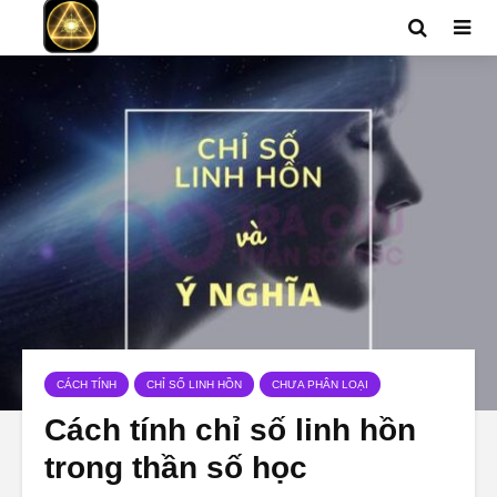
CÁCH TÍNH
CHỈ SỐ LINH HỒN
CHƯA PHÂN LOẠI
Cách tính chỉ số linh hồn
trong thần số học