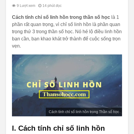
9 Lượt xem
14 phút đọc
Cách tính chỉ số linh hồn trong thần số học
là 1
phần rất quan trọng, vì chỉ số linh hồn là phần quan
trọng thứ 3 trong thần số học. Nó hé lộ điều linh hồn
bạn cần, bạn khao khát trở thành để cuộc sống trọn
vẹn.
Bài Học Linh Hồn
Bên Ngoà
Trong Thần Số
Chói, Bê
Học: Vì Sao Bạn
Nhẹ Nhàn
Cứ Mãi Lặp Lại
Số Nhân 
Lỗi Lầm?
Lộ Điều 
Bạn đã bao giờ
Cách tính
nghe ai đó nói
học theo
mình lạnh lùng
tháng nă
quá, trong khi
thực ra bạn chỉ
Cách tính chỉ số linh hồn trong Thần số học
đang trầm lặng
quan sát? Hay có
I. Cách tính chỉ số linh hồn
những lúc bạn tỏ
ra mạnh mẽ, cứng