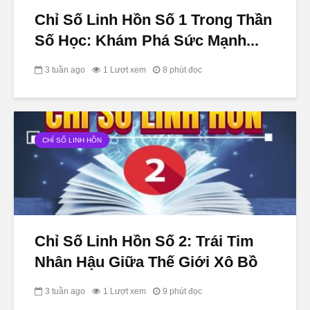
Chỉ Số Linh Hồn Số 1 Trong Thần
Số Học: Khám Phá Sức Mạnh...
3 tuần ago
1 Lượt xem
8 phút đọc
CHỈ SỐ LINH HỒN
Chỉ Số Linh Hồn Số 2: Trái Tim
Nhân Hậu Giữa Thế Giới Xô Bồ
3 tuần ago
1 Lượt xem
9 phút đọc