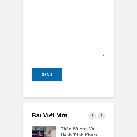
SEND
Bài Viết Mới
ố Linh Hồn Số
Thần Số Học Và
C
i Tim Yêu
Hành Trình Khám
3