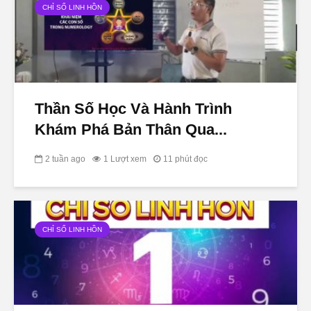
CHỈ SỐ LINH HỒN
Thần Số Học Và Hành Trình
Khám Phá Bản Thân Qua...
2 tuần ago
1 Lượt xem
11 phút đọc
CHỈ SỐ LINH HỒN