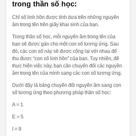
trong thần số học:
cỏi trước ánh nhìn
của người khác,
Chỉ số linh hồn được tính dựa trên những nguyên
nhưng bên trong
lại rất
âm trong tên trên giấy khai sinh của bạn.
Bản Đồ Linh Hồn
Trong thần số học, mỗi nguyên âm trong tên của
Là Gì? Chìa Khóa
bạn sẽ được gán cho một con số tương ứng. Sau
Giải Mã Hành
đó, các con số này sẽ được cộng lại với nhau để
Trình Tâm Linh
thu được “con số linh hồn” của bạn. Tuy nhiên, để
Của Bạn
thực hiện việc này, bạn cần chuyển đổi các nguyên
âm trong tên của mình sang các con số tương ứng.
Dưới đây là bảng chuyển đổi nguyên âm sang con
số tương ứng theo phương pháp thần số học:
A = 1
E = 5
I = 9