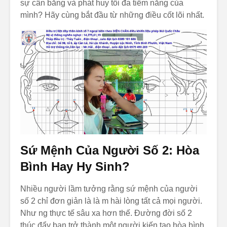
sự cân bằng và phát huy tối đa tiềm năng của
Học: Chiếc Gương
mình? Hãy cùng bắt đầu từ những điều cốt lõi nhất.
Phản Chiếu Con
Người Thật Của
Bạn
Chỉ Số Nhân Các
h: Bí Mật Về Ấn
Tượng Đầu Tiên
Được Giấu Trong
Tên Bạn
Sứ Mệnh Của Người Số 2: Hòa
Bình Hay Hy Sinh?
Nhiều người lầm tưởng rằng sứ mệnh của người
số 2 chỉ đơn giản là là m hài lòng tất cả mọi người.
Như ng thực tế sâu xa hơn thế. Đường đời số 2
thúc đẩy bạn trở thành một người kiến tạo hòa bình