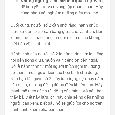
Không ngừng là m mới mối qua n hệ:
Đừng
để tình yêu rơi và o vòng lặp nhàm chán. Hãy
cùng nhau trải nghiệm những điều mới mẻ.
Cuối cùng, người số 2 cần nhớ rằng, hạnh phúc
thực sự đến từ sự cân bằng giữa cho và nhận. Bạn
không thể lúc nào cũng là người cho đi mà không
biết bảo vệ chính mình.
Hành trình của người số 2 là hành trình tìm lại tiếng
nói bên trong giữa muôn và n tiếng ồn bên ngoài.
Đó là hành trình từ một người thích nghi thụ động
trở thành một người kiến tạo hòa bình chủ động.
Nếu bạn là người số 2, hãy trân trọng sự nhạy cảm
của mình, như ng đừng để nó điều khi ển bạn. Hãy
mạnh mẽ theo các h rất riêng của mình. Và nếu bạn
thấy bài viết này hữu ích, hãy chia sẻ nó đến những
người cần xem, biết đâu nó sẽ giúp ích cho họ trên
hành trình khám phá bản thân.