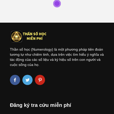
CHỈ SỐ NHÂN CÁCH
Chỉ Số Nhân Các h Trong
Thần Số Học: Chiếc
Gương Phản Chiếu Con