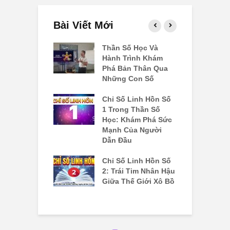
Bài Viết Mới
ố Linh Hồn Số
Thần Số Học Và
C
i Tim Yêu
Hành Trình Khám
3
g Và Bài Học
Phá Bản Thân Qua
Đ
Bằng Cuộc
Những Con Số
B
Chỉ Số Linh Hồn Số
C
ố Linh Hồn 7:
1 Trong Thần Số
4
m Kiếm Chân
Học: Khám Phá Sức
N
 Hành Trình
Mạnh Của Người
T
Phá Bản Thể
Dẫn Đầu
T
ố Linh Hồn Số
Chỉ Số Linh Hồn Số
C
át Vọng Lãnh
2: Trái Tim Nhân Hậu
K
à Quyền Lực
Giữa Thế Giới Xô Bồ
H
ái Tim
Đ