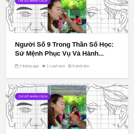
CHỈ SỐ NHÂN CÁCH
Người Số 9 Trong Thần Số Học:
Sứ Mệnh Phục Vụ Và Hành...
3 tháng ago
1 Lượt xem
9 phút đọc
CHỈ SỐ NHÂN CÁCH