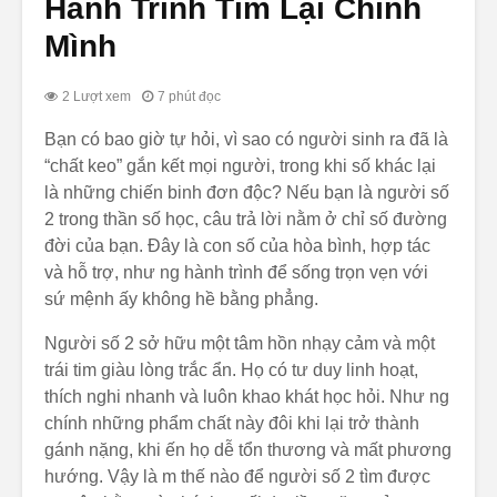
Hành Trình Tìm Lại Chính
Mình
2 Lượt xem
7 phút đọc
Bạn có bao giờ tự hỏi, vì sao có người sinh ra đã là
“chất keo” gắn kết mọi người, trong khi số khác lại
Bạn có bao giờ
Con Số Ấ
là những chiến binh đơn độc? Nếu bạn là người số
thấy mình bị hiểu
Tượng: L
2 trong thần số học, câu trả lời nằm ở chỉ số đường
lầm? Kiểu như
Đầu Tiên
đời của bạn. Đây là con số của hòa bình, hợp tác
người ta bảo bạn
Khác Nhì
và hỗ trợ, như ng hành trình để sống trọn vẹn với
lạnh lùng, khó
Bạn
gần, trong khi bạn
sứ mệnh ấy không hề bằng phẳng.
chỉ đang lặng lẽ
Con Số L
qua n sát và lắng
11: Khi T
Người số 2 sở hữu một tâm hồn nhạy cảm và một
nghe thôi. Hoặc
Và Lý Tư
trái tim giàu lòng trắc ẩn. Họ có tư duy linh hoạt,
có những lúc bạn
Quyện Là
thích nghi nhanh và luôn khao khát học hỏi. Như ng
cố tỏ ra mạnh mẽ,
Sức Mạn
chính những phẩm chất này đôi khi lại trở thành
cứng cỏi trước á
Linh
gánh nặng, khi ến họ dễ tổn thương và mất phương
Chỉ Số Nhân Các h
hướng. Vậy là m thế nào để người số 2 tìm được
Trong Thần Số