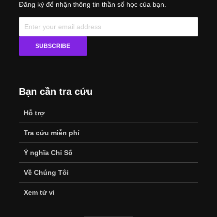
Người Thật Của Bạn
3 Lượt xem
9 phút đọc
Bạn đã từ ng tự hỏi, vì sao có người luôn toát lên vẻ
quyền lực, người khác lại dịu dàng, thu hút? Trong
thần số học, ngoài con số đường đời hay biểu đồ
ngày sinh vốn đã quen thuộc, còn một chỉ số ít
được nhắc đến như ng lại vô cùng thú vị:
chỉ số
nhân các h
. Nó không chỉ là một con số trừu
tượng, mà là chiếc gương phản chiếu chính xác
các h bạn thể hiện bản thân, các h bạn giao tiếp và
đối diện với thế giới.
Hãy quên đi những bảng tính phức tạp, chỉ số nhân
các h là một mô hình sống động về “cái tôi” mà
người khác nhìn thấy. Nó là tổng hòa của những
quyết định, hành động và trải nghiệm tạo nên bức
tranh chân thực về con người bạn. Đây không chỉ là