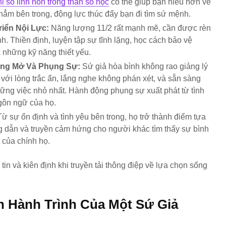
hỉ số linh hồn trong thần số học
có thể giúp bạn hiểu hơn về
hẳm bên trong, động lực thúc đẩy bạn đi tìm sứ mệnh.
riển Nội Lực:
Năng lượng 11/2 rất mạnh mẽ, cần được rèn
nh. Thiền định, luyện tập sự tĩnh lặng, học cách bảo vệ
 những kỹ năng thiết yếu.
ộng Mở Và Phụng Sự:
Sứ giả hòa bình không rao giảng lý
với lòng trắc ẩn, lắng nghe không phán xét, và sẵn sàng
hững việc nhỏ nhất. Hành động phụng sự xuất phát từ tình
gôn ngữ của họ.
ừ sự ổn định và tình yêu bên trong, họ trở thành điểm tựa
g dẫn và truyền cảm hứng cho người khác tìm thấy sự bình
 của chính họ.
n Hành Trình Của Một Sứ Giả