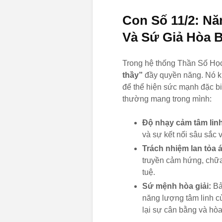
Con Số 11/2: N
Và Sứ Giả Hòa 
Trong hệ thống Thần Số Họ
thầy”
đầy quyền năng. Nó kh
để thể hiện sức mạnh đặc b
thường mang trong mình:
Độ nhạy cảm tâm linh
và sự kết nối sâu sắc v
Trách nhiệm lan tỏa 
truyền cảm hứng, chữa
tuệ.
Sứ mệnh hòa giải:
Bả
năng lượng tâm linh củ
lại sự cân bằng và hò