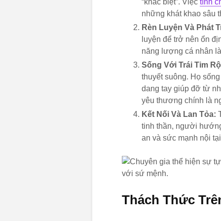
“khác biệt”. Việc
tính c
những khát khao sâu t
Rèn Luyện Và Phát T
luyện để trở nên ổn đị
năng lượng cá nhân là
Sống Với Trái Tim R
thuyết suông. Họ sống 
dang tay giúp đỡ từ n
yêu thương chính là n
Kết Nối Và Lan Tỏa:
T
tinh thần, người hướn
an và sức mạnh nội tại
Thách Thức Trê