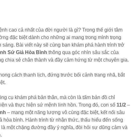
ệnh cao cả nhất của đời người là gì? Trong thế giới tâm
ường đặc biệt dành cho những ai mang trong mình trọng
h sáng. Bài viết này sẽ cùng bạn khám phá hành trình trở
nh Sứ Giả Hòa Bình
thông qua góc nhìn sâu sắc của
g chia sẻ chân thành và đầy cảm hứng từ một chuyên gia.
ông cụ khám phá bản thân, mà còn là tấm bản đồ chỉ
iện và thực hiện sứ mệnh linh hồn. Trong đó, con số
11/2
–
inh
– mang một năng lượng vô cùng đặc biệt, kết nối sâu
iả hòa bình. Hành trình từ nhận thức, thấu hiểu đến sống
y là một chặng đường đầy ý nghĩa, đòi hỏi sự dũng cảm và
.