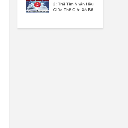
 Vọng Lãnh
2: Trái Tim Nhân Hậu
Kh
 Quyền Lực
Giữa Thế Giới Xô Bồ
Hà
 Tim
Đú