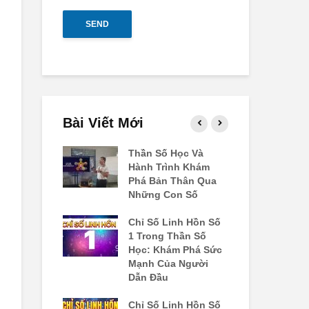
SEND
Bài Viết Mới
Linh Hồn Số
Thần Số Học Và
Ch
Tim Yêu
Hành Trình Khám
3:
 Và Bài Học
Phá Bản Thân Qua
Đú
ng Cuộc
Những Con Số
Bê
Chỉ Số Linh Hồn Số
Ch
Linh Hồn 7:
1 Trong Thần Số
4:
 Kiếm Chân
Học: Khám Phá Sức
Ng
ành Trình
Mạnh Của Người
Tr
há Bản Thể
Dẫn Đầu
Th
Linh Hồn Số
Chỉ Số Linh Hồn Số
Chỉ