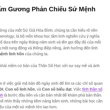
Tấm Gương Phản Chiếu Sứ Mệnh
ường của một Sứ Giả Hòa Bình, chúng ta cần hiểu rõ nền
erology
, là bộ môn khoa học tâm linh nghiên cứu ý nghĩa
ố dựa trên ngày tháng năm sinh và tên gọi đầy đủ của mỗi
 một rung động và thông điệp riêng, ảnh hưởng đến tính
ệnh linh hồn
của chúng ta.
Chỉ Số Linh Hồn Số
Chỉ Số 
3: Tỏa Sáng Và Sống
6: Trái 
Đúng Với Đam Mê
Thương
Bên Trong
Cân Bằ
Sống
Chỉ Số Linh Hồn Số
 ở việc giải mã bản đồ ngày sinh để tìm ra các chỉ số quan
4: Khám Phá Con
Chỉ Số 
Người Nguyên Tắc,
Kẻ Tìm
ời
,
Con số linh hồn
, và
Con số biểu đạt
. Việc
tính thần số
Trách Nhiệm Và
Lý Và H
nh
là bước đầu tiên và căn bản nhất để khám phá bản thân.
Thực Tế
Khám P
thể nhìn thấy những tiềm năng bẩm sinh, những bài học cần
hiệu của một sứ mệnh lớn lao hơn.
Chỉ Số Linh Hồn 5:
Chỉ Số 