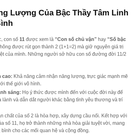
Khát Khao Tự Do Và
8: Khát
ăng Lượng Của Bậc Thầy Tâm Linh
Hành Trình Sống
Đạo Và
Đúng Là Chính Mình
Từ Trái
Bình
c, con số
11
được xem là
“Con số chủ vận”
hay
“Số bậc
ông được rút gọn thành 2 (1+1=2) mà giữ nguyên giá trị
iệt của mình. Những người sở hữu con số đường đời 11/2
 cao:
Khả năng cảm nhận năng lượng, trực giác mạnh mẽ
ới thế giới vô hình.
ánh sáng:
Họ ý thức được mình đến với cuộc đời này để
 lành và dẫn dắt người khác bằng tình yêu thương và trí
n chất của số 2 là hòa hợp, xây dựng cầu nối. Kết hợp với
a số 11, họ trở thành những nhà hòa giải tuyệt vời, mang
a bình cho các mối quan hệ và cộng đồng.