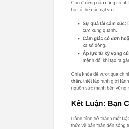
Con đường nào cũng có nhữ
họ có thể đối mặt với:
Sự quá tải cảm xúc:
D
cực xung quanh.
Cảm giác cô đơn hoặ
xa số đông.
Áp lực từ kỳ vọng củ
mệnh đôi khi tạo ra gá
Chìa khóa để vượt qua chín
thân
, thiết lập ranh giới l
nguồn sức mạnh bền vững nh
Kết Luận: Bạn C
Hành trình trở thành một Bậ
thức về bản thân đến sống t