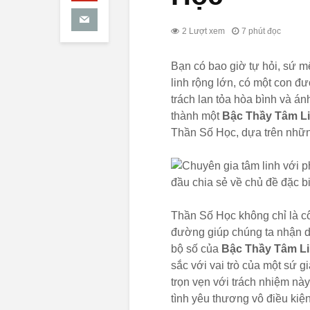
2 Lượt xem
7 phút đọc
Bạn có bao giờ tự hỏi, sứ m
linh rộng lớn, có một con đ
trách lan tỏa hòa bình và án
thành một
Bậc Thầy Tâm Li
Thần Số Học, dựa trên nhữn
Thần Số Học không chỉ là c
đường giúp chúng ta nhận d
bộ số của
Bậc Thầy Tâm L
sắc với vai trò của một sứ g
trọn vẹn với trách nhiệm nà
tình yêu thương vô điều kiện